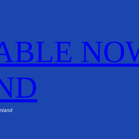
ABLE NO
ND
nland
ilaq