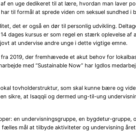
 af en uge dedikeret til at lære, hvordan man laver 
 har til formål at sprede viden om seksuel sundhed i
itet, det er også en dør til personlig udvikling. Delt
14 dages kursus er som regel en stærk oplevelse af at
jovt at undervise andre unge i dette vigtige emne.
rt fra 2019, der fremhævede et akut behov for lokalba
amarbejde med “Sustainable Now” har Igdlos medarbej
lokal tovholderstruktur, som skal kunne bære og vider
 byen sikre, at Isaqqii og dermed ung-til-ung undervisn
er: en undervisningsgruppe, en bygdetur-gruppe, og
 fælles mål at tilbyde aktiviteter og undervisning året