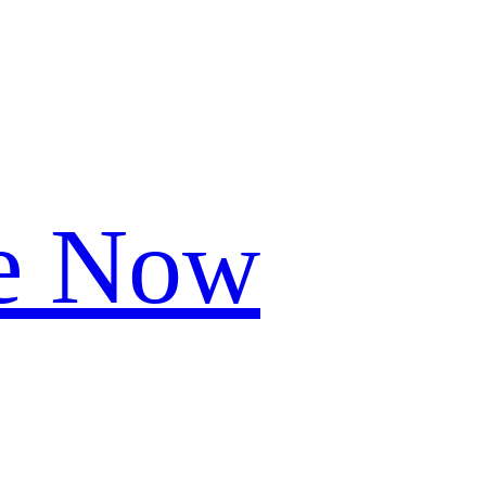
le Now