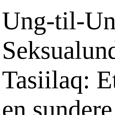
Ung-til-U
Seksualund
Tasiilaq: E
en sundere