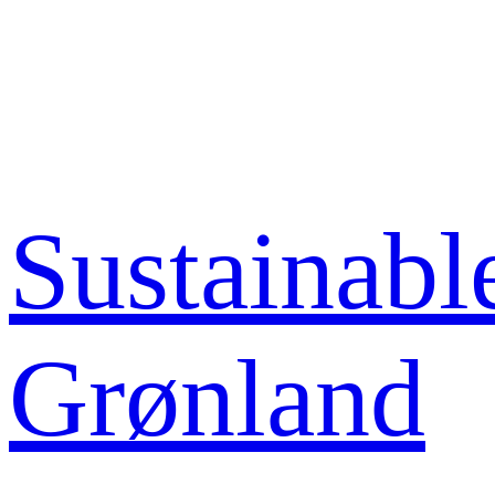
Spring
til
indhold
Sustainab
Grønland