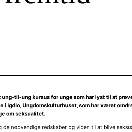
 et ung-til-ung kursus for unge som har lyst til at p
 base i Igdlo, Ungdomskulturhuset, som har været omdr
ge om seksualitet.
ilaq de nødvendige redskaber og viden til at blive se