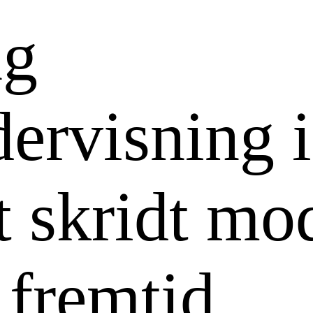
ng
ervisning i
t skridt mo
 fremtid