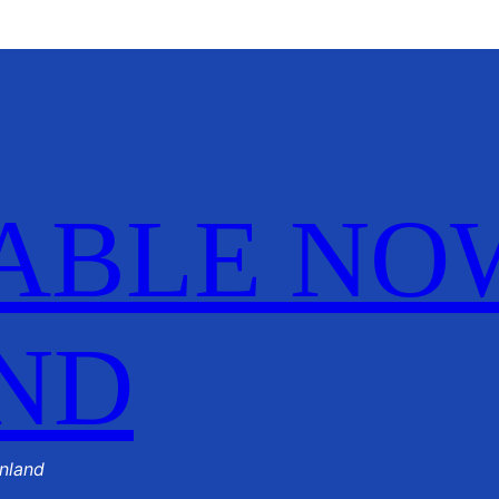
ABLE NO
ND
nland