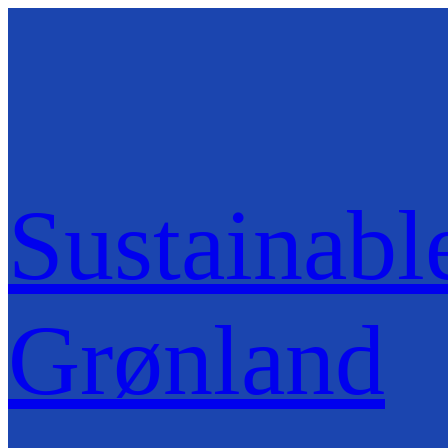
Spring
til
indhold
Sustainab
Grønland